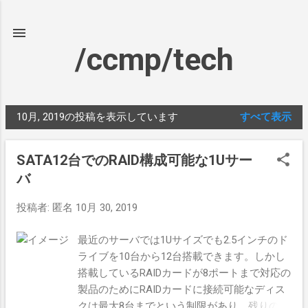
スキップしてメイン コンテンツに移動
/ccmp/tech
10月, 2019の投稿を表示しています
すべて表示
投
稿
SATA12台でのRAID構成可能な1Uサー
バ
投稿者:
匿名
10月 30, 2019
最近のサーバでは1Uサイズでも2.5インチのド
ライブを10台から12台搭載できます。しかし
搭載しているRAIDカードが8ポートまで対応の
製品のためにRAIDカードに接続可能なディス
クは最大8台までという制限があり、残りのド