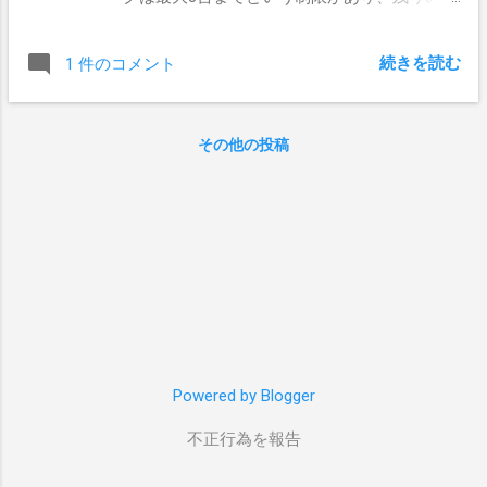
ライブは通常のSATAポート等に接続しなくて
はならないという製品がほとんどでした。
続きを読む
1 件のコメント
EZ1D-Scalable-SATA12 そこでせっかく12台
搭載できるのだから12台でRAIDを構成したい
というご要望にお応えして こちら( EZ1D-
その他の投稿
Scalable-SATA12 ) の製品をご用意しました。
サーバに搭載可能な2.5インチドライブ12台全
てを利用してRAIDアレイを構成することがで
きます。デュアルソケット対応でアプリケー
ションの処理性能も充分、12台で構成された
RAIDの性能をフルに発揮することが可能で
す。 12台でRAIDを構成することにより8台で
の構成の場合と比較してより柔軟にRAIDを構
築することができるようになります。また8台
の構成では現実的でなかった特殊なアレイ構
Powered by Blogger
成も可能となります。 12台のドライブによる
不正行為を報告
大容量ストレージ 2台のホットスペアを備え
たRAID6 用途に応じた複数のRAIDアレイを1