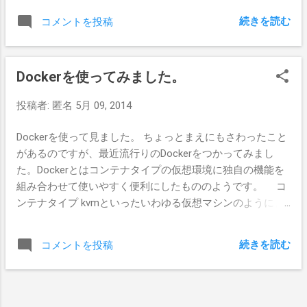
GUIDパーティションテーブル(GPT)の規格は
続きを読む
コメントを投稿
UEFI(EFI)の規格とセットであるが、GUIDパー
ティションテーブルのディスクからの起動に
はEFIブートが必須という わけではない。
Dockerを使ってみました。
Windowsの場合は無理な場合が多いが、Linux
ではGPTのディスクからも従来通りの方法
投稿者:
匿名
5月 09, 2014
(MBRを利用した方法)での起動は可能。 GUID
パーティションテーブル GUIDパーティショ
Dockerを使って見ました。 ちょっとまえにもさわったこと
ンテーブルの先頭のセクタ(LBA0)は従来の
があるのですが、最近流行りのDockerをつかってみまし
MBRと同じものになっている。これは互換性
た。Dockerとはコンテナタイプの仮想環境に独自の機能を
や安全性のため。GPTに対応していない機器
組み合わせて使いやすく便利にしたもののようです。 コ
にディスクを接続してしまったときに、ディ
ンテナタイプ kvmといったいわゆる仮想マシンのようにま
スクと認識されなかったり、さらには初期化
るごと物理マシンをエミュレーションした環境を用意する
のされていないディスクと勘違いされていき
のではく、ネットワークやプロセスIDなどのみが独立した
なり初期化されたりしないようにするため。
続きを読む
コメントを投稿
環境(コンテナ)を用意してその中でプロセスを実行するタイ
従来のMBRパーティションでは、MBR内にパ
プの仮想環境です。仮想マシンと比較すると圧倒的に軽い
ーティション情報を格納してたが、GPTでは
(ホストに対する負荷が低い)のが特徴みたいです。 最近ま
ここにはパーティションを情報を格納しな
たバージョンがあがってDockerの最新版は0.10のようで